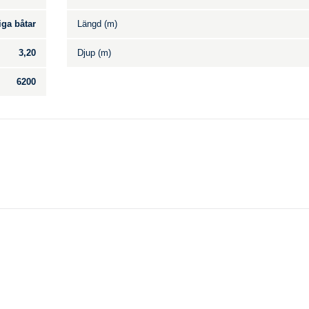
iga båtar
Längd (m)
3,20
Djup (m)
6200
Till salu
.
Inga annonser