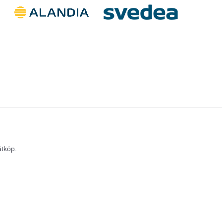
åtköp.