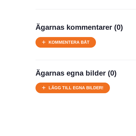
Prisstatistik
Ägarnas kommentarer (
0
)
Ej körbart skick, bör transporteras
KOMMENTERA BÅT
på land
Välhållen
Ej körbart skick, bör transporteras på
land
Ägarnas egna bilder (
0
)
Försäljningsår
Årsmodell
LÄGG TILL EGNA BILDER!