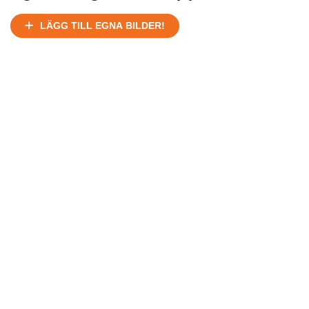
Ej körbart skick, bör transporteras på land
Under normalt skick, kan kräva reparation
LÄGG TILL EGNA BILDER!
Normalt skick
Försäljningsår
Årsmodell
Skick
Pris
Motor