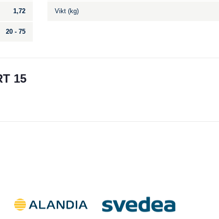
1,72
Vikt (kg)
20 - 75
T 15
Till salu
.
Inga annonser