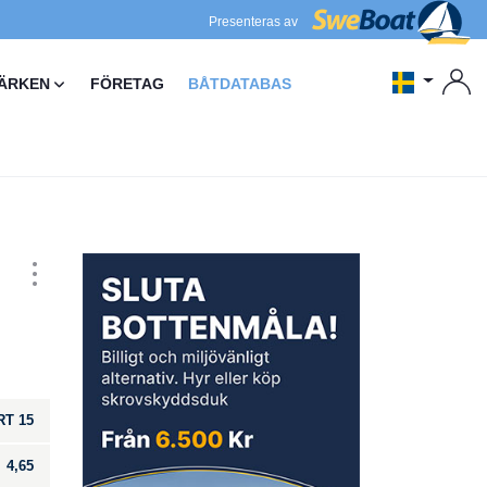
Presenteras av
ÄRKEN
FÖRETAG
BÅTDATABAS
T 15
4,65