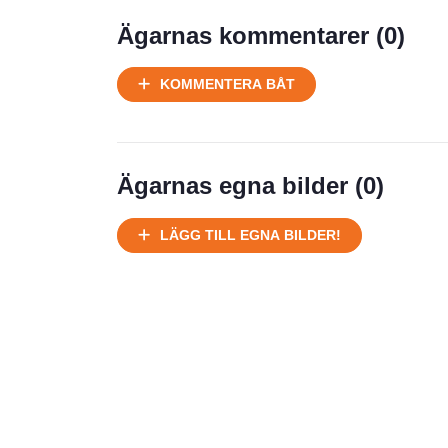
Prisstatistik
Ägarnas kommentarer (
0
)
Ej körbart skick, bör transporteras
KOMMENTERA BÅT
på land
Välhållen
Ej körbart skick, bör transporteras på
land
Ägarnas egna bilder (
0
)
Försäljningsår
Årsmodell
LÄGG TILL EGNA BILDER!