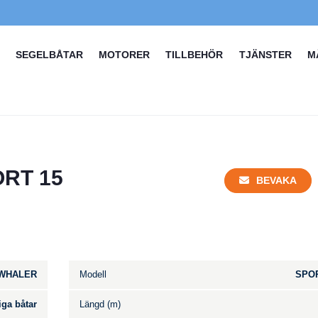
SEGELBÅTAR
MOTORER
TILLBEHÖR
TJÄNSTER
M
RT 15
BEVAKA
WHALER
Modell
SPOR
iga båtar
Längd (m)