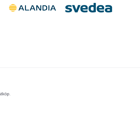
åtköp.