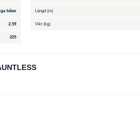
iga båtar
Längd (m)
2,59
Vikt (kg)
225
AUNTLESS
Till salu
.
Inga annonser