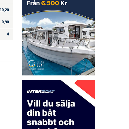
10,20
0,90
4