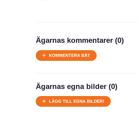
Prisstatistik
Ägarnas kommentarer (
0
)
Ej körbart skick, bör transporteras
KOMMENTERA BÅT
på land
Välhållen
Ej körbart skick, bör transporteras på
land
Ägarnas egna bilder (
0
)
Försäljningsår
Årsmodell
LÄGG TILL EGNA BILDER!