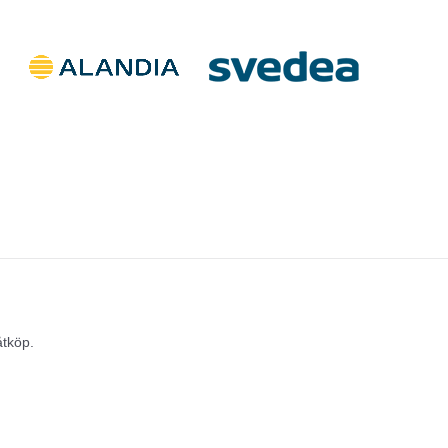
åtköp.