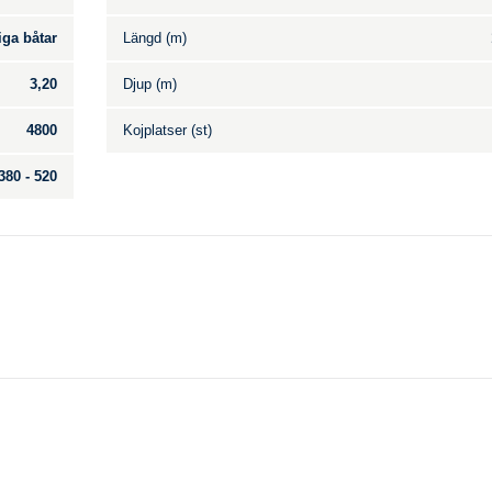
iga båtar
Längd (m)
3,20
Djup (m)
4800
Kojplatser (st)
380 - 520
Till salu
.
Inga annonser