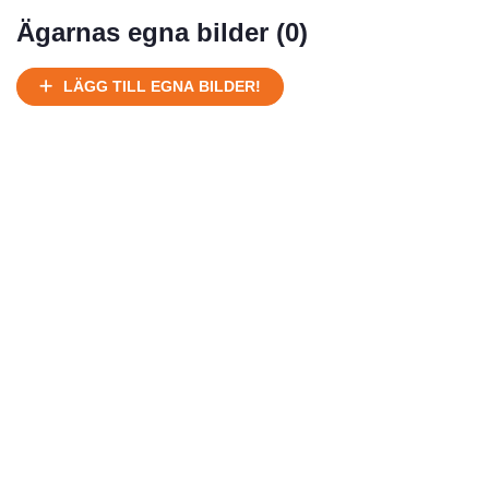
Mycket välhållen
Ägarnas egna bilder (
0
)
Ej körbart skick, bör transporteras på land
Under normalt skick, kan kräva reparation
LÄGG TILL EGNA BILDER!
Normalt skick
Försäljningsår
Årsmodell
Skick
Pris
Motor