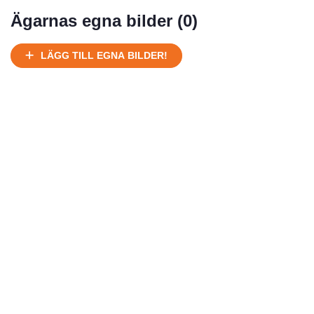
Mycket välhållen
Ägarnas egna bilder (
0
)
Ej körbart skick, bör transporteras på land
Under normalt skick, kan kräva reparation
LÄGG TILL EGNA BILDER!
Normalt skick
Försäljningsår
Årsmodell
Skick
Pris
Motor