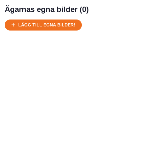
Mycket välhållen
Ägarnas egna bilder (
0
)
Ej körbart skick, bör transporteras på land
Under normalt skick, kan kräva reparation
LÄGG TILL EGNA BILDER!
Normalt skick
Försäljningsår
Årsmodell
Skick
Pris
Motor