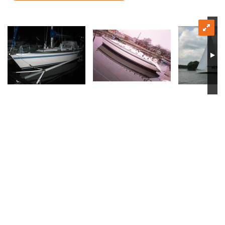
Försäljningsår
Årsmodell
Skick
Pris
Motor