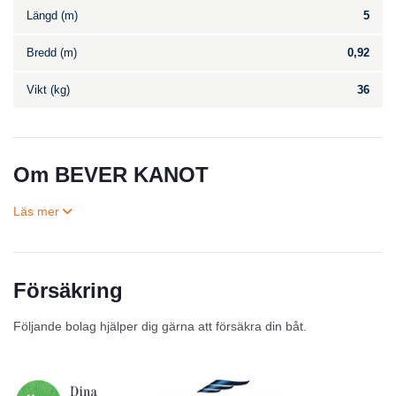
Längd (m)
5
Bredd (m)
0,92
Vikt (kg)
36
Om BEVER KANOT
Försäkring
Till salu
Följande bolag hjälper dig gärna att försäkra din båt.
Inga annonser