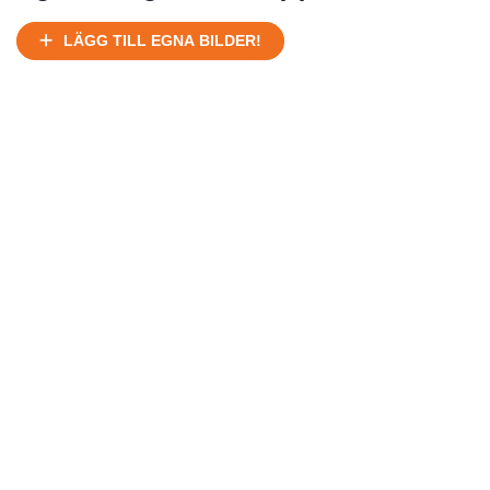
Ej körbart skick, bör transporteras på land
Under normalt skick, kan kräva reparation
LÄGG TILL EGNA BILDER!
Normalt skick
Försäljningsår
Årsmodell
Skick
Pris
Motor