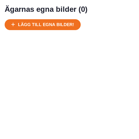
Mycket välhållen
Ägarnas egna bilder (
0
)
Ej körbart skick, bör transporteras på land
Under normalt skick, kan kräva reparation
LÄGG TILL EGNA BILDER!
Normalt skick
Försäljningsår
Årsmodell
Skick
Pris
Motor