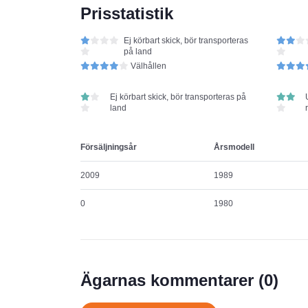
Prisstatistik
Ej körbart skick, bör transporteras
på land
Välhållen
Ej körbart skick, bör transporteras på
land
Försäljningsår
Årsmodell
2009
1989
0
1980
Ägarnas kommentarer (
0
)