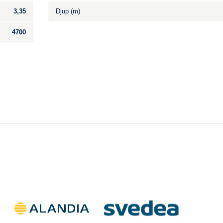
3,35
Djup (m)
4700
Till salu
.
Inga annonser