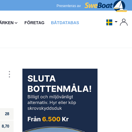
Presenteras av
ÄRKEN
FÖRETAG
BÅTDATABAS
28
8,70