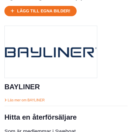
Ej körbart skick, bör transporteras på land
Under normalt skick, kan kräva reparation
LÄGG TILL EGNA BILDER!
Normalt skick
Försäljningsår
Årsmodell
Skick
Pris
Motor
BAYLINER
Läs mer om BAYLINER
Hitta en återförsäljare
Som är medlemmar i Sweboat