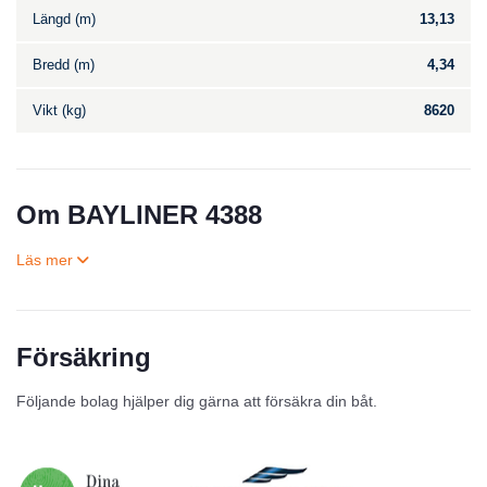
Längd (m)
13,13
Bredd (m)
4,34
Vikt (kg)
8620
Om BAYLINER 4388
Försäkring
Till salu
Följande bolag hjälper dig gärna att försäkra din båt.
Inga annonser