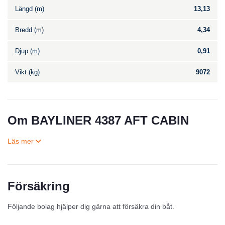
Längd (m)
13,13
Bredd (m)
4,34
Djup (m)
0,91
Vikt (kg)
9072
Om BAYLINER 4387 AFT CABIN
Försäkring
Till salu
Följande bolag hjälper dig gärna att försäkra din båt.
Inga annonser