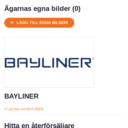
Mycket välhållen
Ägarnas egna bilder (
0
)
Ej körbart skick, bör transporteras på land
Under normalt skick, kan kräva reparation
LÄGG TILL EGNA BILDER!
Normalt skick
Försäljningsår
Årsmodell
Skick
Pris
Motor
BAYLINER
Läs mer om BAYLINER
Hitta en återförsäljare