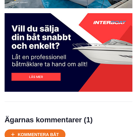
Prisstatistik
Ägarnas kommentarer (
1
)
Ej körbart skick, bör transporteras på land
KOMMENTERA BÅT