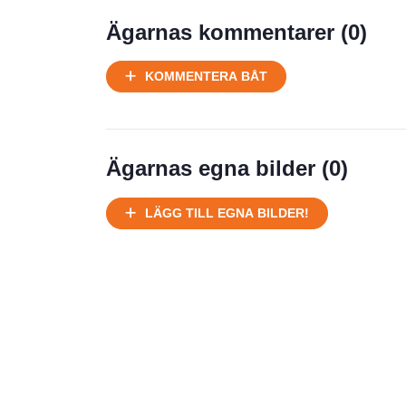
Prisstatistik
Ägarnas kommentarer (
0
)
Ej körbart skick, bör transporteras
KOMMENTERA BÅT
på land
Välhållen
Ej körbart skick, bör transporteras på
land
Ägarnas egna bilder (
0
)
Försäljningsår
Årsmodell
LÄGG TILL EGNA BILDER!