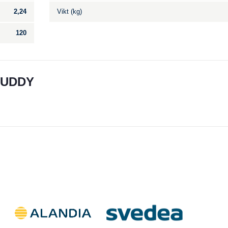
2,24
Vikt (kg)
120
CUDDY
Till salu
.
Inga annonser