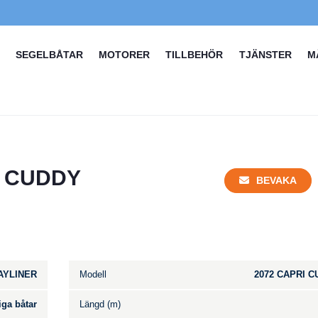
SEGELBÅTAR
MOTORER
TILLBEHÖR
TJÄNSTER
M
I CUDDY
BEVAKA
AYLINER
Modell
2072 CAPRI 
iga båtar
Längd (m)