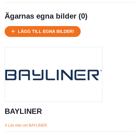
Välhållen
Mycket välhållen
Ägarnas egna bilder (
0
)
Ej körbart skick, bör transporteras på land
Under normalt skick, kan kräva reparation
LÄGG TILL EGNA BILDER!
Normalt skick
Försäljningsår
Årsmodell
Skick
Pris
Motor
BAYLINER
Läs mer om BAYLINER