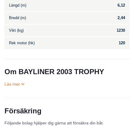
Längd (m)
6,12
Bredd (m)
2,44
Vikt (kg)
1230
Rek motor (hk)
120
Om BAYLINER 2003 TROPHY
Försäkring
Till salu
Följande bolag hjälper dig gärna att försäkra din båt.
Inga annonser