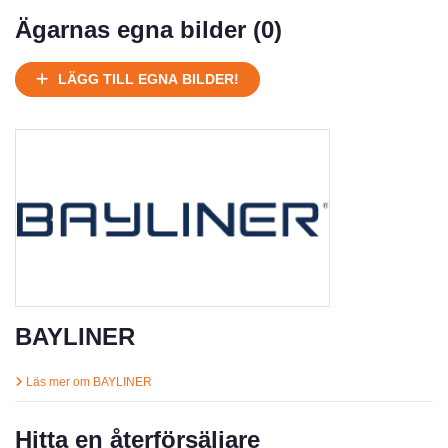
Mycket välhållen
Ägarnas egna bilder (
0
)
Ej körbart skick, bör transporteras på land
Under normalt skick, kan kräva reparation
LÄGG TILL EGNA BILDER!
Normalt skick
Försäljningsår
Årsmodell
Skick
Pris
Motor
BAYLINER
Läs mer om BAYLINER
Hitta en återförsäljare