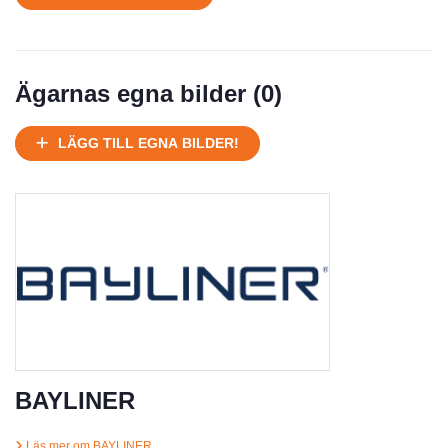
Under normalt skick, kan kräva reparation
Normalt skick
Välhållen
Mycket välhållen
Ägarnas egna bilder (
0
)
Ej körbart skick, bör transporteras på land
Under normalt skick, kan kräva reparation
LÄGG TILL EGNA BILDER!
Normalt skick
Försäljningsår
Årsmodell
Skick
Pris
Motor
BAYLINER
Läs mer om BAYLINER