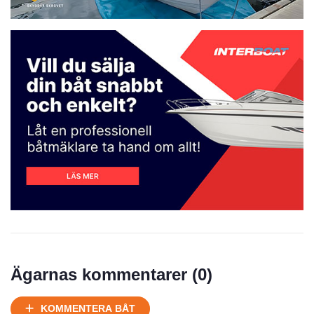
Prisstatistik
Ägarnas kommentarer (
0
)
Ej körbart skick, bör transporteras på land
KOMMENTERA BÅT