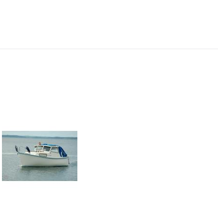
Under normalt skick, kan kräva
Normalt skick
reparation
Mycket välhållen
Under normalt skick, kan kräva
Normalt skick
reparation
Skick
Pris
Motor