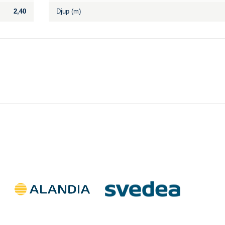
2,40
Djup (m)
Till salu
.
Inga annonser