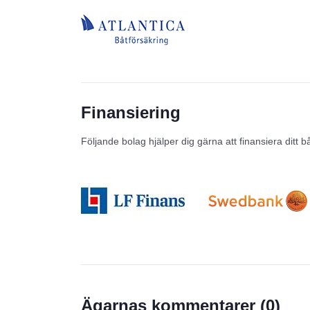
Finansiering
Följande bolag hjälper dig gärna att finansiera ditt b
Prisstatistik
Ägarnas kommentarer (
0
)