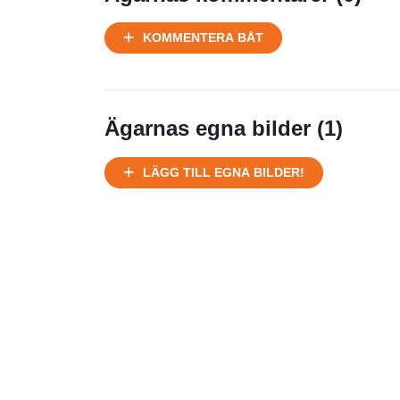
Ej körbart skick, bör transporteras
KOMMENTERA BÅT
på land
Välhållen
Ej körbart skick, bör transporteras på
land
Ägarnas egna bilder (
1
)
Försäljningsår
Årsmodell
LÄGG TILL EGNA BILDER!