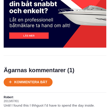
Prisstatistik
Ägarnas kommentarer (
1
)
Ej körbart skick, bör transporteras på land
KOMMENTERA BÅT
Under normalt skick, kan kräva reparation
Normalt skick
Välhållen
Robert
Mycket välhållen
2013/07/01
Until I found this I thhguot I'd have to spend the day inside.