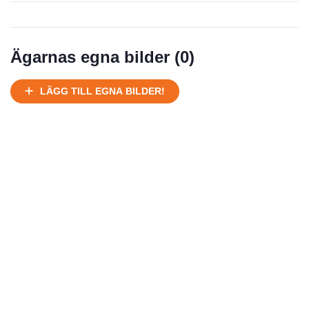
Ej körbart skick, bör transporteras på land
Under normalt skick, kan kräva reparation
Normalt skick
Ägarnas egna bilder (
0
)
Försäljningsår
Årsmodell
Skick
Pris
Motor
LÄGG TILL EGNA BILDER!