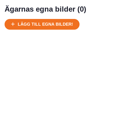
Mycket välhållen
Ägarnas egna bilder (
0
)
Ej körbart skick, bör transporteras på land
Under normalt skick, kan kräva reparation
LÄGG TILL EGNA BILDER!
Normalt skick
Försäljningsår
Årsmodell
Skick
Pris
Motor