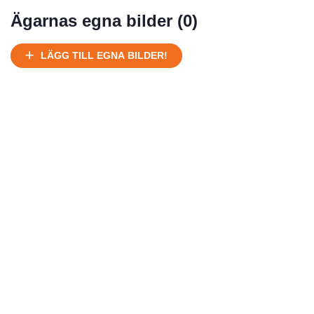
Mycket välhållen
Ägarnas egna bilder (
0
)
Ej körbart skick, bör transporteras på land
Under normalt skick, kan kräva reparation
LÄGG TILL EGNA BILDER!
Normalt skick
Försäljningsår
Årsmodell
Skick
Pris
Motor