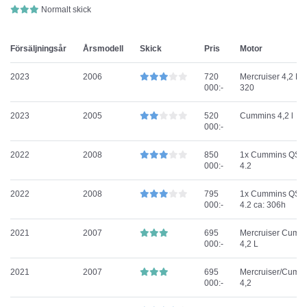
Normalt skick
Försäljningsår
Årsmodell
Skick
Pris
Motor
2023
2006
720
Mercruiser 4,2 ES
000:-
320
2023
2005
520
Cummins 4,2 l
000:-
2022
2008
850
1x Cummins QSD
000:-
4.2
2022
2008
795
1x Cummins QSD
000:-
4.2 ca: 306h
2021
2007
695
Mercruiser Cumm
000:-
4,2 L
2021
2007
695
Mercruiser/Cumm
000:-
4,2