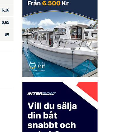
6,16
0,65
85