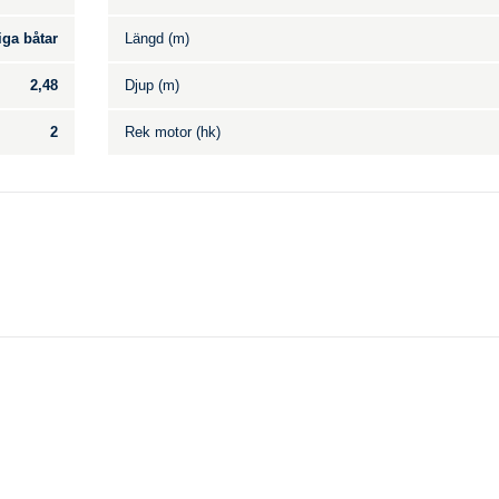
iga båtar
Längd (m)
2,48
Djup (m)
2
Rek motor (hk)
Till salu
.
Inga annonser