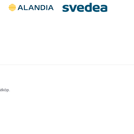
åtköp.