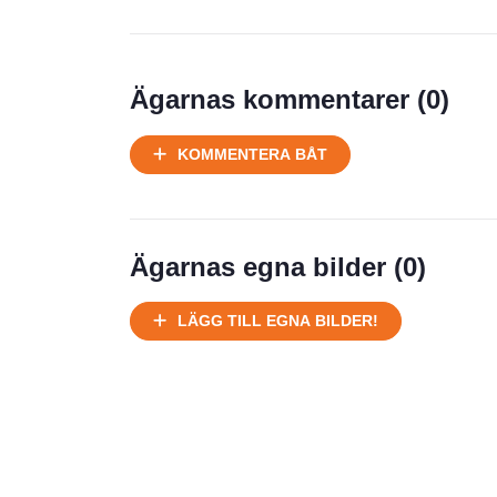
Prisstatistik
Ägarnas kommentarer (
0
)
Ej körbart skick, bör transporteras
KOMMENTERA BÅT
på land
Välhållen
Ej körbart skick, bör transporteras på
land
Ägarnas egna bilder (
0
)
Försäljningsår
Årsmodell
LÄGG TILL EGNA BILDER!