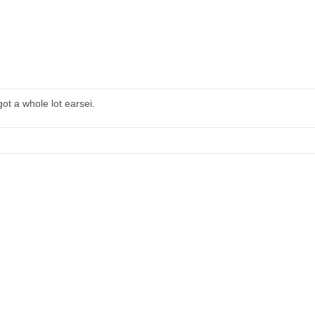
Under normalt skick, kan kräva
Normalt skick
reparation
Mycket välhållen
ot a whole lot earsei.
Under normalt skick, kan kräva
Normalt skick
reparation
Skick
Pris
Motor