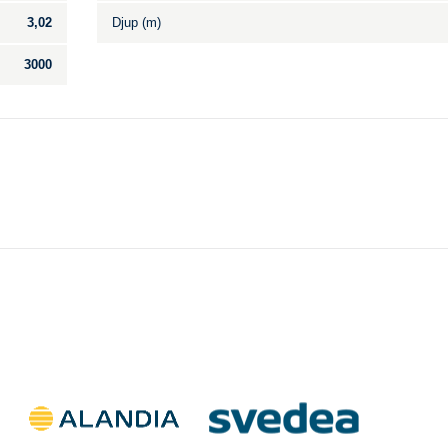
3,02
Djup (m)
3000
Till salu
.
Inga annonser