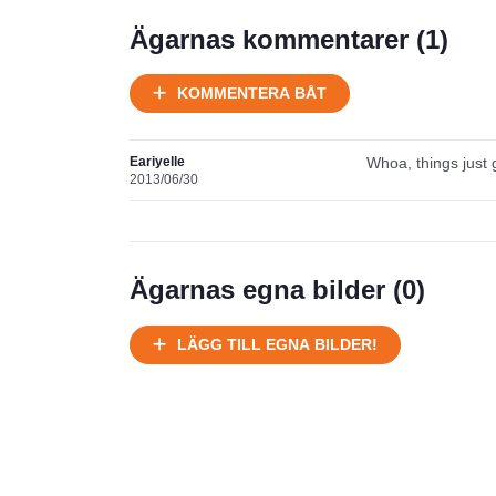
Prisstatistik
Ägarnas kommentarer (
1
)
Ej körbart skick, bör transporteras
KOMMENTERA BÅT
på land
Välhållen
Eariyelle
Whoa, things just g
Ej körbart skick, bör transporteras på
2013/06/30
land
Försäljningsår
Årsmodell
Ägarnas egna bilder (
0
)
LÄGG TILL EGNA BILDER!