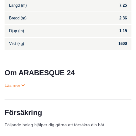
Längd (m)
7,25
Bredd (m)
2,36
Djup (m)
1,15
Vikt (kg)
1600
Om ARABESQUE 24
Försäkring
Till salu
Följande bolag hjälper dig gärna att försäkra din båt.
Inga annonser