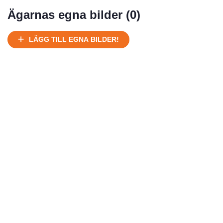
Mycket välhållen
Ägarnas egna bilder (
0
)
Ej körbart skick, bör transporteras på land
Under normalt skick, kan kräva reparation
LÄGG TILL EGNA BILDER!
Normalt skick
Försäljningsår
Årsmodell
Skick
Pris
Motor