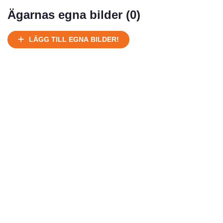
Mycket välhållen
Ägarnas egna bilder (
0
)
Ej körbart skick, bör transporteras på land
Under normalt skick, kan kräva reparation
LÄGG TILL EGNA BILDER!
Normalt skick
Försäljningsår
Årsmodell
Skick
Pris
Motor