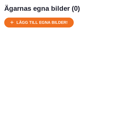
Mycket välhållen
Ägarnas egna bilder (
0
)
Ej körbart skick, bör transporteras på land
Under normalt skick, kan kräva reparation
LÄGG TILL EGNA BILDER!
Normalt skick
Försäljningsår
Årsmodell
Skick
Pris
Motor