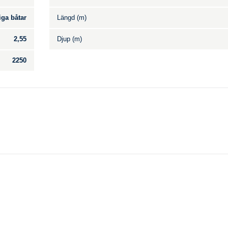
iga båtar
Längd (m)
2,55
Djup (m)
2250
Till salu
.
Inga annonser