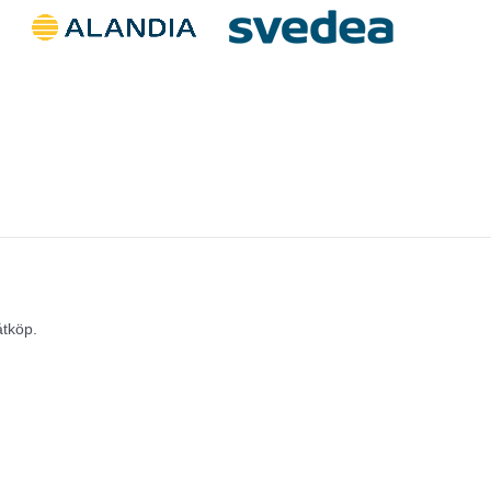
åtköp.