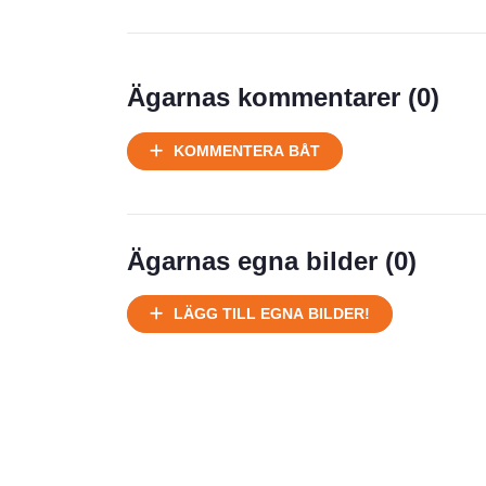
Prisstatistik
Ägarnas kommentarer (
0
)
Ej körbart skick, bör transporteras
KOMMENTERA BÅT
på land
Välhållen
Ej körbart skick, bör transporteras på
land
Ägarnas egna bilder (
0
)
Försäljningsår
Årsmodell
LÄGG TILL EGNA BILDER!