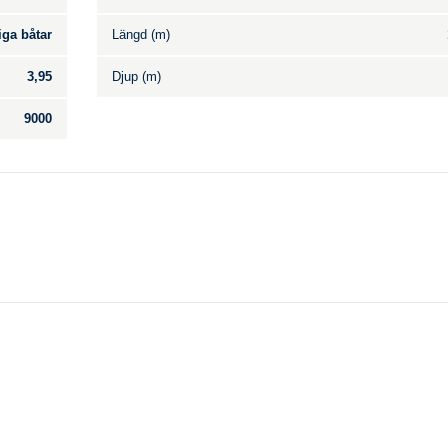
iga båtar
Längd (m)
3,95
Djup (m)
9000
Till salu
.
Inga annonser