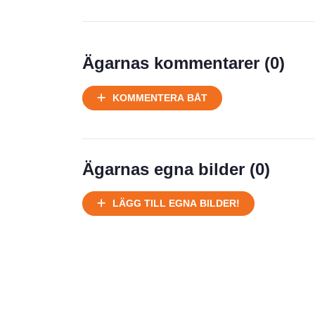
Prisstatistik
Ägarnas kommentarer (
0
)
Ej körbart skick, bör transporteras
KOMMENTERA BÅT
på land
Välhållen
Ej körbart skick, bör transporteras på
land
Ägarnas egna bilder (
0
)
Försäljningsår
Årsmodell
LÄGG TILL EGNA BILDER!