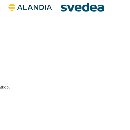
åtköp.