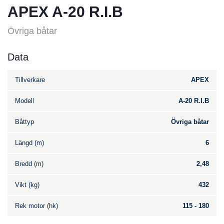
APEX A-20 R.I.B
Övriga båtar
Data
Tillverkare
APEX
Modell
A-20 R.I.B
Båttyp
Övriga båtar
Längd (m)
6
Bredd (m)
2,48
Vikt (kg)
432
Rek motor (hk)
115 - 180