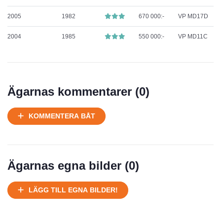
2005
1982
670 000:-
VP MD17D
2004
1985
550 000:-
VP MD11C
Ägarnas kommentarer (
0
)
KOMMENTERA BÅT
Ägarnas egna bilder (
0
)
LÄGG TILL EGNA BILDER!