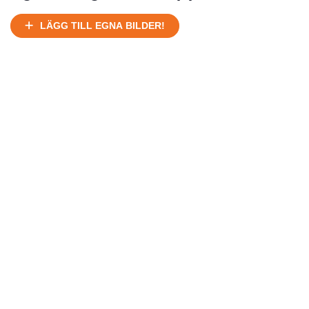
Ej körbart skick, bör transporteras på land
Under normalt skick, kan kräva reparation
LÄGG TILL EGNA BILDER!
Normalt skick
Försäljningsår
Årsmodell
Skick
Pris
Motor