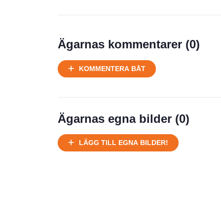
Prisstatistik
Ägarnas kommentarer (
0
)
Ej körbart skick, bör transporteras
KOMMENTERA BÅT
på land
Välhållen
Ej körbart skick, bör transporteras på
land
Ägarnas egna bilder (
0
)
Försäljningsår
Årsmodell
LÄGG TILL EGNA BILDER!