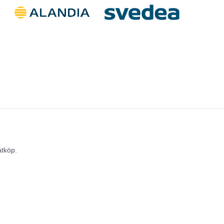
åtköp.