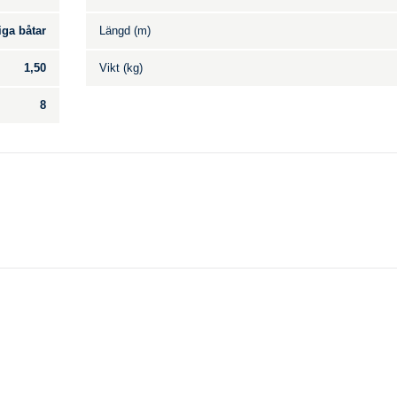
iga båtar
Längd (m)
1,50
Vikt (kg)
8
Till salu
.
Inga annonser