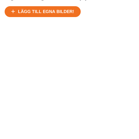
Ej körbart skick, bör transporteras på land
Under normalt skick, kan kräva reparation
LÄGG TILL EGNA BILDER!
Normalt skick
Försäljningsår
Årsmodell
Skick
Pris
Motor