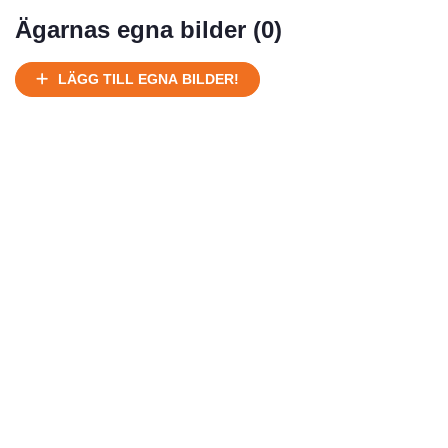
Mycket välhållen
Ägarnas egna bilder (
0
)
Ej körbart skick, bör transporteras på land
Under normalt skick, kan kräva reparation
LÄGG TILL EGNA BILDER!
Normalt skick
Försäljningsår
Årsmodell
Skick
Pris
Motor