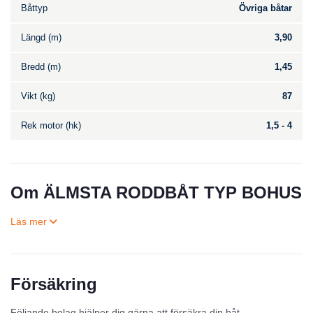
Båttyp
Övriga båtar
Längd (m)
3,90
Bredd (m)
1,45
Vikt (kg)
87
Rek motor (hk)
1,5 - 4
Om ÄLMSTA RODDBÅT TYP BOHUS
Försäkring
Till salu
Följande bolag hjälper dig gärna att försäkra din båt.