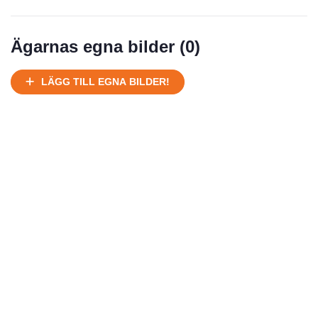
Välhållen
Mycket välhållen
Ägarnas egna bilder (
0
)
Ej körbart skick, bör transporteras på land
Under normalt skick, kan kräva reparation
LÄGG TILL EGNA BILDER!
Normalt skick
Försäljningsår
Årsmodell
Skick
Pris
Motor