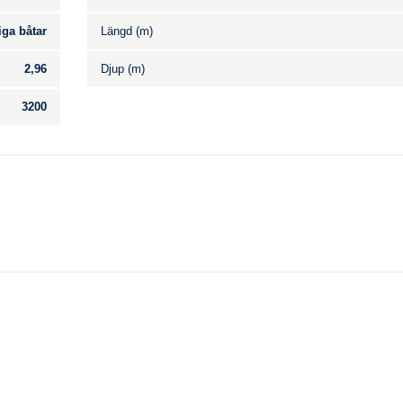
iga båtar
Längd (m)
2,96
Djup (m)
3200
Till salu
.
Inga annonser