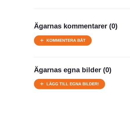
Prisstatistik
Ägarnas kommentarer (
0
)
Ej körbart skick, bör transporteras
KOMMENTERA BÅT
på land
Välhållen
Ej körbart skick, bör transporteras på
land
Ägarnas egna bilder (
0
)
Försäljningsår
Årsmodell
LÄGG TILL EGNA BILDER!