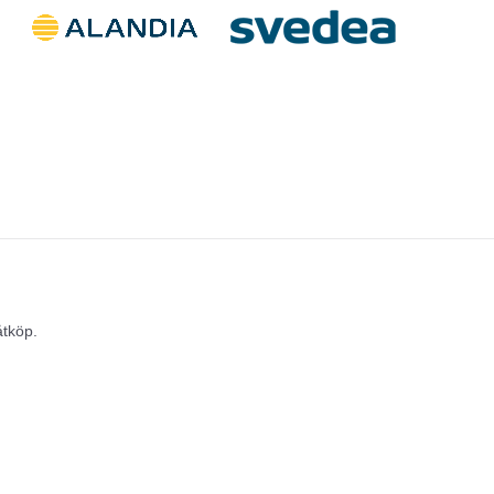
åtköp.