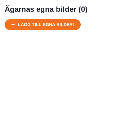
Mycket välhållen
Ägarnas egna bilder (
0
)
Ej körbart skick, bör transporteras på land
Under normalt skick, kan kräva reparation
LÄGG TILL EGNA BILDER!
Normalt skick
Försäljningsår
Årsmodell
Skick
Pris
Motor