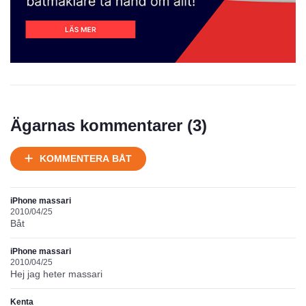
Prisstatistik
Ägarnas kommentarer (
3
)
Ej körbart skick, bör transporteras på land
KOMMENTERA BÅT
Under normalt skick, kan kräva reparation
Normalt skick
Välhållen
iPhone massari
Mycket välhållen
2010/04/25
Båt
Ej körbart skick, bör transporteras på land
iPhone massari
Under normalt skick, kan kräva reparation
2010/04/25
Normalt skick
Hej jag heter massari
Kenta