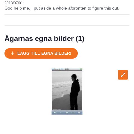
Försäljningsår
Årsmodell
Skick
Pris
Motor
2013/07/01
God help me, I put aside a whole aforonten to figure this out.
Ägarnas egna bilder (
1
)
LÄGG TILL EGNA BILDER!