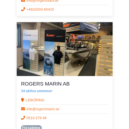
info@ringensvarv.se
+46(0)303-60425
ROGERS MARIN AB
34 aktiva annonser
LIDKÖPING
info@rogersmarin.se
0510-276 46
Försäljning