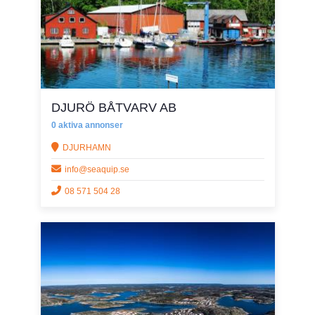
DJURÖ BÅTVARV AB
0 aktiva annonser
DJURHAMN
info@seaquip.se
08 571 504 28