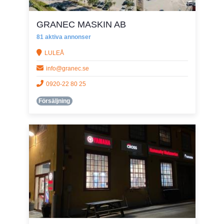
GRANEC MASKIN AB
81 aktiva annonser
LULEÅ
info@granec.se
0920-22 80 25
Försäljning