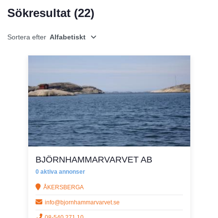
Sökresultat (
22
)
Sortera efter
Alfabetiskt
BJÖRNHAMMARVARVET AB
0 aktiva annonser
ÅKERSBERGA
info@bjornhammarvarvet.se
08-540 271 10