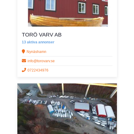
TORÖ VARV AB
13 aktiva annonser
Nynäshamn
info@torovarv.se
0722434976