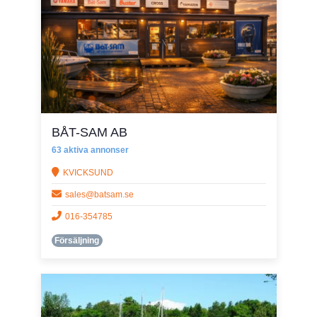
BÅT-SAM AB
63 aktiva annonser
KVICKSUND
sales@batsam.se
016-354785
Försäljning