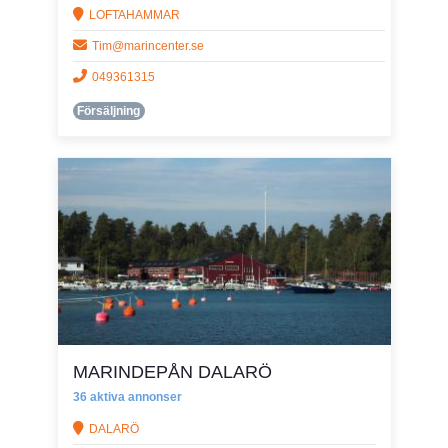
LOFTAHAMMAR
Tim@marincenter.se
049361315
Försäljning
MARINDEPÅN DALARÖ
36 aktiva annonser
DALARÖ