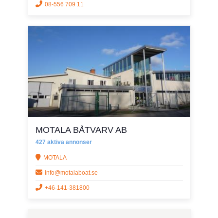
08-556 709 11
MOTALA BÅTVARV AB
427 aktiva annonser
MOTALA
info@motalaboat.se
+46-141-381800