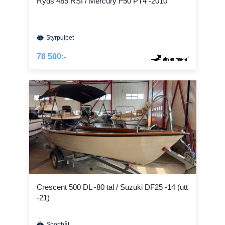
Ryds 485 RSI / Mercury F50 PT4 -2010
Styrpulpet
76 500:-
Crescent 500 DL -80 tal / Suzuki DF25 -14 (utt
-21)
Sportbåt