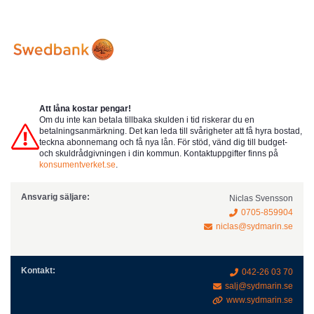
Att låna kostar pengar!
Om du inte kan betala tillbaka skulden i tid riskerar du en
betalningsanmärkning. Det kan leda till svårigheter att få hyra bostad,
teckna abonnemang och få nya lån. För stöd, vänd dig till budget-
och skuldrådgivningen i din kommun. Kontaktuppgifter finns på
konsumentverket.se
.
Ansvarig säljare:
Niclas Svensson
0705-859904
niclas@sydmarin.se
Kontakt:
042-26 03 70
salj@sydmarin.se
www.sydmarin.se