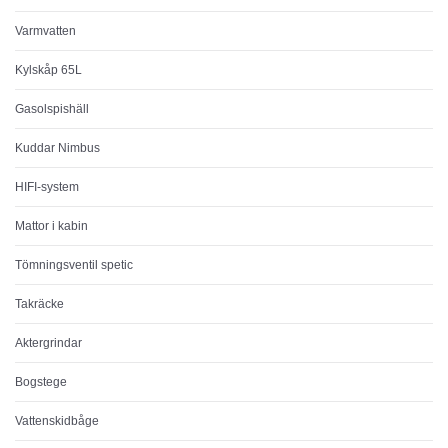
Varmvatten
Kylskåp 65L
Gasolspishäll
Kuddar Nimbus
HIFI-system
Mattor i kabin
Tömningsventil spetic
Takräcke
Aktergrindar
Bogstege
Vattenskidbåge