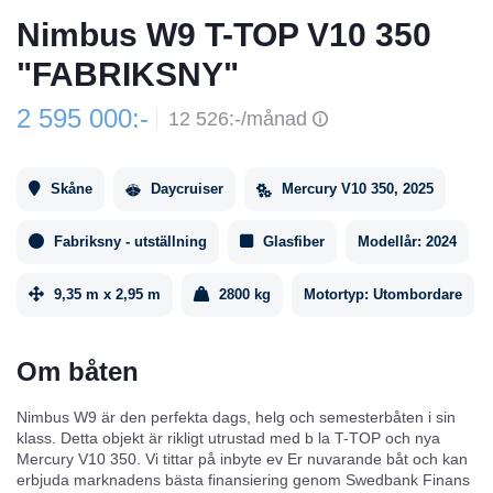
Nimbus W9 T-TOP V10 350
"FABRIKSNY"
2 595 000:-
12 526:-/månad
Skåne
Daycruiser
Mercury V10 350, 2025
Fabriksny - utställning
Glasfiber
Modellår:
2024
9,35 m x 2,95 m
2800 kg
Motortyp:
Utombordare
Om båten
Nimbus W9 är den perfekta dags, helg och semesterbåten i sin
klass. Detta objekt är rikligt utrustad med b la T-TOP och nya
Mercury V10 350. Vi tittar på inbyte ev Er nuvarande båt och kan
erbjuda marknadens bästa finansiering genom Swedbank Finans