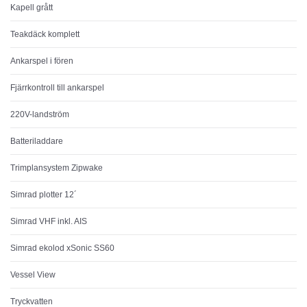
Kapell grått
Teakdäck komplett
Ankarspel i fören
Fjärrkontroll till ankarspel
220V-landström
Batteriladdare
Trimplansystem Zipwake
Simrad plotter 12´
Simrad VHF inkl. AIS
Simrad ekolod xSonic SS60
Vessel View
Tryckvatten